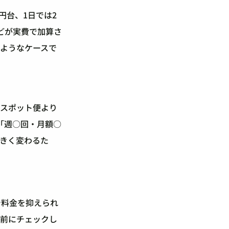
円台、1日では2
どが実費で加算さ
ようなケースで
、スポット便より
「週○回・月額○
きく変わるた
で料金を抑えられ
頼前にチェックし