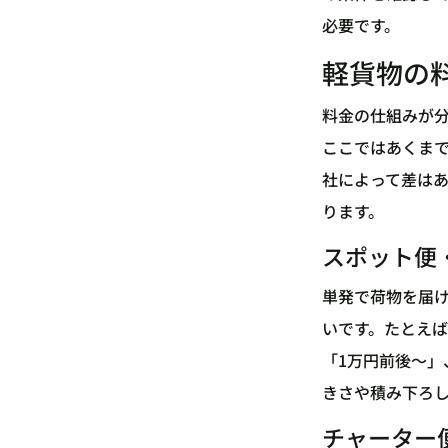
必要です。
軽貨物の
料金の仕組みが
ここではあくま
社によって差は
ります。
スポット便
単発で荷物を届
いです。たとえば
「1万円前後〜
きさや積み下ろ
チャーター