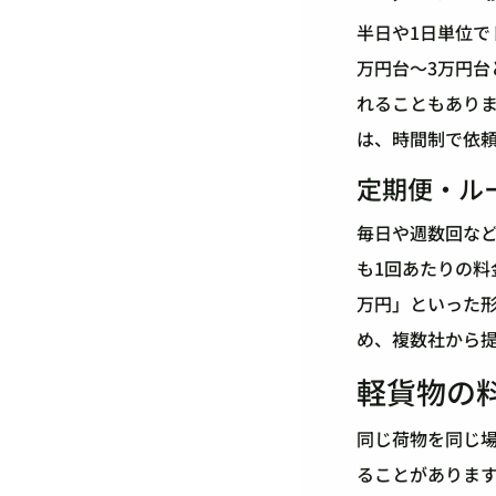
半日や1日単位で
万円台〜3万円
れることもあり
は、時間制で依
定期便・ル
毎日や週数回な
も1回あたりの
万円」といった
め、複数社から
軽貨物の
同じ荷物を同じ
ることがありま