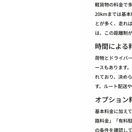
軽貨物の料金で
20kmまでは基
とが多く、走れ
は、この距離制
時間による
荷物とドライバ
ースもあります。
れており、決め
す。ルート配送
オプション
基本料金に加え
路料金」「有料
の条件を確認し