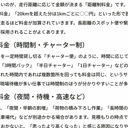
多いのが、走行距離に応じて金額が決まる「距離制料金」です
本料金」「20kmを超えた分は1kmごとに○○円」といった形
ば走るほど料金が加算されていきます。長距離のスポット便や
が採用されることがよくあります。
料金（時間制・チャーター制）
ーを一定時間貸し切る「チャーター便」のように、時間に応じ
「3時間パック」「半日チャーター」「1日チャーター」など
られた時間内であれば複数箇所を回っても料金は同じ、というサ
や現場待機が多い仕事では時間制のほうが分かりやすいことが多
料金（夜間・待機・高速など）
て、「夜間・早朝の割増」「荷物の積み下ろし作業」「長時間
駐車場代」などが別途かかる場合があります。見積もりの時点
ておかないと、「思ったより高くなった」と感じる原因になり