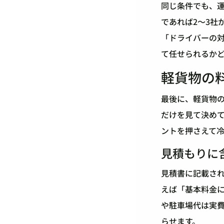
同じ条件でも、運
であれば2〜3社
「ドライバーの
て任せられるか
軽貨物の
最後に、軽貨物
だけを見て決め
ントを押さえて
見積もりに
見積書に記載さ
えば「基本料金
や駐車場代は実
らせます。