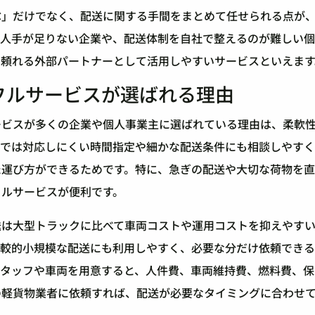
ぶ」だけでなく、配送に関する手間をまとめて任せられる点が
。人手が足りない企業や、配送体制を自社で整えるのが難しい
に頼れる外部パートナーとして活用しやすいサービスといえます
フルサービスが選ばれる理由
ービスが多くの企業や個人事業主に選ばれている理由は、柔軟
便では対応しにくい時間指定や細かな配送条件にも相談しやす
た運び方ができるためです。特に、急ぎの配送や大切な荷物を
フルサービスが便利です。
送は大型トラックに比べて車両コストや運用コストを抑えやす
比較的小規模な配送にも利用しやすく、必要な分だけ依頼でき
スタッフや車両を用意すると、人件費、車両維持費、燃料費、保
の軽貨物業者に依頼すれば、配送が必要なタイミングに合わせ