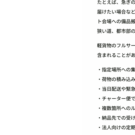
たとえば、急ぎ
届けたい場合な
ト会場への備品
狭い道、都市部
軽貨物のフルサ
含まれることが
・指定場所への
・荷物の積み込
・当日配送や緊
・チャーター便
・複数箇所への
・納品先での受
・法人向けの定